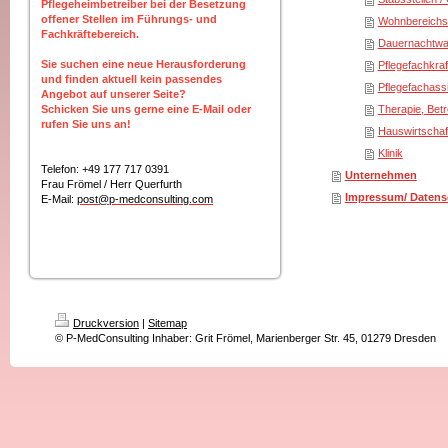
Pflegeheimbetreiber bei der Besetzung
offener Stellen im Führungs- und
Wohnbereichsl
Fachkräftebereich.
Dauernachtw
Sie suchen eine neue Herausforderung
Pflegefachkraf
und finden aktuell kein passendes
Pflegefachassi
Angebot auf unserer Seite?
Schicken Sie uns gerne eine E-Mail oder
Therapie, Bet
rufen Sie uns an!
Hauswirtschaf
Klinik
Telefon: +49 177 717 0391
Unternehmen
Frau Frömel / Herr Querfurth
Impressum/ Datens
E-Mail:
post@p-medconsulting.com
Druckversion
|
Sitemap
© P-MedConsulting Inhaber: Grit Frömel, Marienberger Str. 45, 01279 Dresden