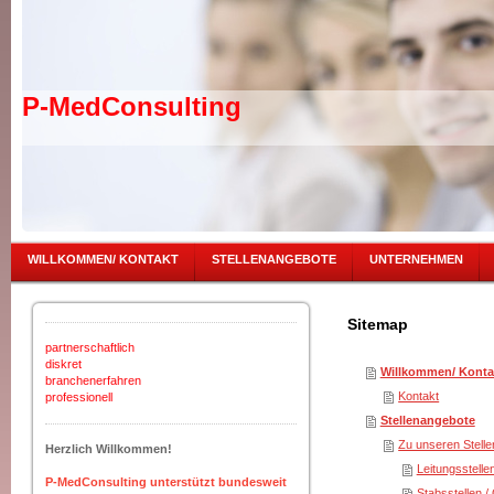
P-MedConsulting
WILLKOMMEN/ KONTAKT
STELLENANGEBOTE
UNTERNEHMEN
Sitemap
partnerschaftlich
diskret
Willkommen/ Konta
branchenerfahren
Kontakt
professionell
Stellenangebote
Zu unseren Stell
Herzlich Willkommen!
Leitungsstelle
P-MedConsulting unterstützt bundesweit
Stabsstellen /